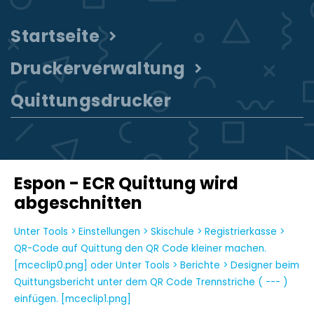
Startseite
Druckerverwaltung
Quittungsdrucker
Espon - ECR Quittung wird
abgeschnitten
Unter Tools > Einstellungen > Skischule > Registrierkasse >
QR-Code auf Quittung den QR Code kleiner machen.
[mceclip0.png] oder Unter Tools > Berichte > Designer beim
Quittungsbericht unter dem QR Code Trennstriche ( --- )
einfügen. [mceclip1.png]