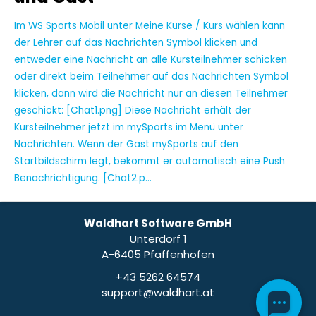
Im WS Sports Mobil unter Meine Kurse / Kurs wählen kann
der Lehrer auf das Nachrichten Symbol klicken und
entweder eine Nachricht an alle Kursteilnehmer schicken
oder direkt beim Teilnehmer auf das Nachrichten Symbol
klicken, dann wird die Nachricht nur an diesen Teilnehmer
geschickt: [Chat1.png] Diese Nachricht erhält der
Kursteilnehmer jetzt im mySports im Menü unter
Nachrichten. Wenn der Gast mySports auf den
Startbildschirm legt, bekommt er automatisch eine Push
Benachrichtigung. [Chat2.p...
Waldhart Software GmbH
Unterdorf 1
A-6405 Pfaffenhofen
+43 5262 64574
support@waldhart.at