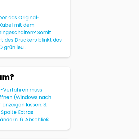
ber das Original-
-Kabel mit dem
 eingeschalten? Somit
rt des Druckers blinkt das
grün leu...
 um?
t-Verfahren muss
 öffnen (Windows nach
anzeigen lassen. 3.
Spalte Extras -
ndern. 6. Abschließ...