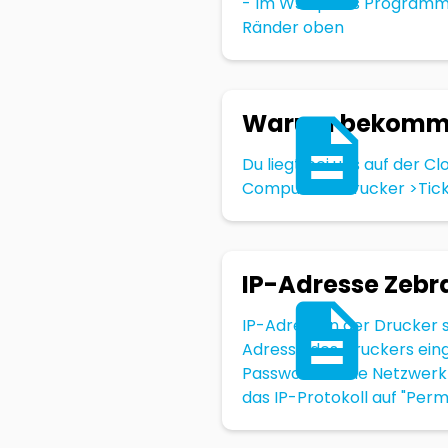
- Im WS Sports Programm R
Ränder oben
Warum bekomme 
Du liegt bei uns auf der C
Computer > Drucker >Ticke
IP-Adresse Zebr
IP-Adressen der Drucker s
Adresse des Druckers einge
Passwort für die Netzwer
das IP-Protokoll auf "Pe