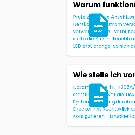
Warum funktioni
Prüfe zuerst die Anschlüss
Netzkabel mit Strom verso
verwendeten PC verbunden?
sollte die Kontrollleuchte
LED erst orange, da sich d
Wie stelle ich 
Datamax O’Neill E-4205A
stattfinden, bevor die Ti
Systemsteuerung durchsuch
Drucker mit Rechtsklick a
Konfigurieren - Drucker ko