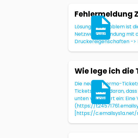
Fehlermeldung Z
Lösung: Das Problem ist d
Netzwerkverbindung mit d
Druckereigenschaften -> 
Wie lege ich die 
Die neuen Thermo-Tickets 
Tickets sofort daran, dass
unten visualisiert ein: Ein
(https://t24571761.emails
[https://c.emailsys1a.ne