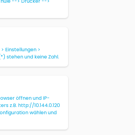
chule --> Drucker -->
 > Einstellungen >
*) stehen und keine Zahl.
rowser öffnen und IP-
s z.B. http://10.144.0.120
onfiguration wählen und