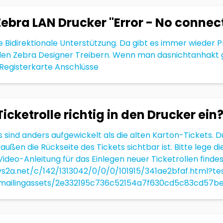
ebra LAN Drucker "Error - No connec
ie Bidirektionale Unterstützung. Da gibt es immer wieder 
en Zebra Designer Treibern. Wenn man dasnichtanhakt g
Registerkarte Anschlüsse
Ticketrolle richtig in den Drucker ein
sind anders aufgewickelt als die alten Karton-Tickets. 
 außen die Rückseite des Tickets sichtbar ist. Bitte lege 
e Video-Anleitung für das Einlegen neuer Ticketrollen findes
ys2a.net/c/142/1313042/0/0/0/101915/341ae2bfaf.html?te
t/mailingassets/2e332195c736c52154a7f630cd5c83cd57bed6