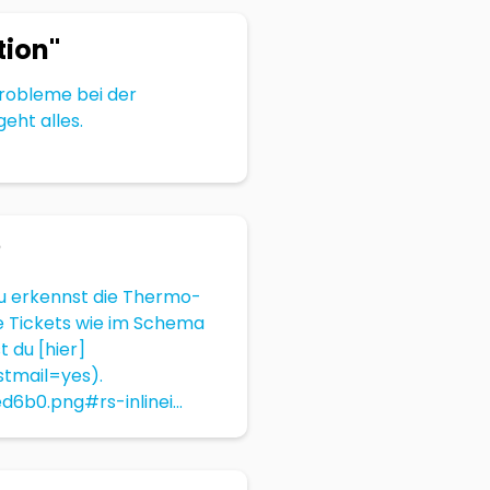
tion"
Probleme bei der
eht alles.
?
Du erkennst die Thermo-
die Tickets wie im Schema
t du [hier]
stmail=yes).
b0.png#rs-inlinei...