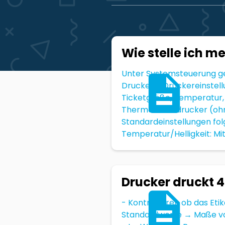
Wie stelle ich m
Unter Systemsteuerung ge
Drucker – Druckereinstell
Ticketgröße, Temperatur, 
Thermodirektdrucker (ohn
Standardeinstellungen fol
Temperatur/Helligkeit: Mitte
Drucker druckt 4 
- Kontrollieren ob das Eti
Standardwerte → Maße vom