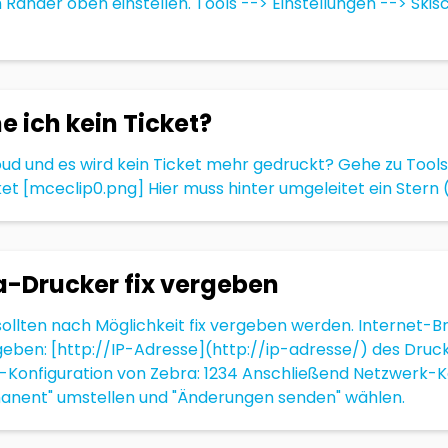
änder oben einstellen. Tools --> Einstellungen --> Skis
ich kein Ticket?
loud und es wird kein Ticket mehr gedruckt? Gehe zu Tools
t [mceclip0.png] Hier muss hinter umgeleitet ein Stern (
a-Drucker fix vergeben
ollten nach Möglichkeit fix vergeben werden. Internet-B
ben: [http://IP-Adresse](http://ip-adresse/) des Drucker
k-Konfiguration von Zebra: 1234 Anschließend Netzwerk-K
rmanent" umstellen und "Änderungen senden" wählen.